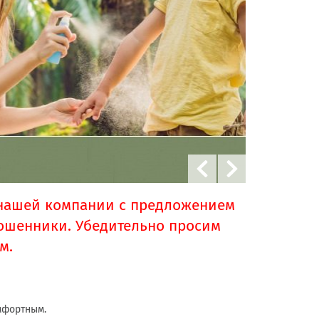
 нашей компании с предложением
мошенники. Убедительно просим
ам.
мфортным.