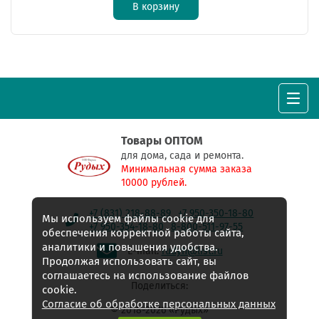
В корзину
Товары ОПТОМ
для дома, сада и ремонта.
Минимальная сумма заказа
10000 рублей.
+7 (831) 218-88-89
+7 950-350-18-80
Мы используем файлы cookie для
+7 950-354-18-80
8-800-511-97-55
обеспечения корректной работы сайта,
аналитики и повышения удобства.
E-mail:
rudyh@list.ru
Продолжая использовать сайт, вы
соглашаетесь на использование файлов
Поделиться:
cookie.
Согласие об обработке персональных данных
© 2018-2026 «Рудых»