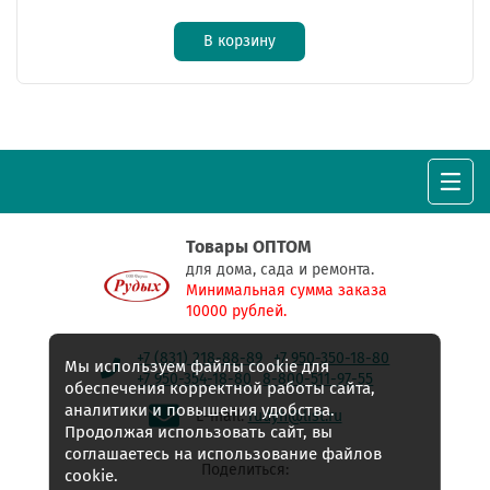
В корзину
Товары ОПТОМ
для дома, сада и ремонта.
Минимальная сумма заказа
10000 рублей.
+7 (831) 218-88-89
+7 950-350-18-80
Мы используем файлы cookie для
+7 950-354-18-80
8-800-511-97-55
обеспечения корректной работы сайта,
аналитики и повышения удобства.
E-mail:
rudyh@list.ru
Продолжая использовать сайт, вы
соглашаетесь на использование файлов
Поделиться:
cookie.