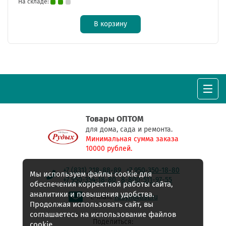
На складе:
В корзину
Товары ОПТОМ
для дома, сада и ремонта.
Минимальная сумма заказа
10000 рублей.
+7 (831) 218-88-89
+7 950-350-18-80
Мы используем файлы cookie для
+7 950-354-18-80
8-800-511-97-55
обеспечения корректной работы сайта,
аналитики и повышения удобства.
E-mail:
rudyh@list.ru
Продолжая использовать сайт, вы
соглашаетесь на использование файлов
Поделиться:
cookie.