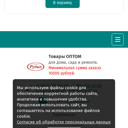
В корзину
Товары ОПТОМ
для дома, сада и ремонта.
Минимальная сумма заказа
10000 рублей.
+7 (831) 218-88-89
+7 950-350-18-80
Мы используем файлы cookie для
+7 950-354-18-80
8-800-511-97-55
обеспечения корректной работы сайта,
аналитики и повышения удобства.
E-mail:
rudyh@list.ru
Продолжая использовать сайт, вы
соглашаетесь на использование файлов
Поделиться:
cookie.
Согласие об обработке персональных данных
© 2018-2026 «Рудых»