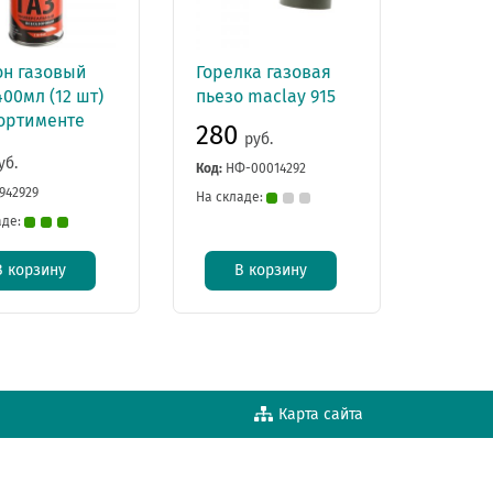
он газовый
Горелка газовая
400мл (12 шт)
пьезо maclay 915
сортименте
280
руб.
уб.
Код:
НФ-00014292
942929
На складе:
аде:
В корзину
В корзину
Карта сайта