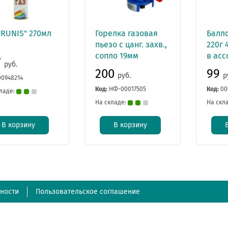
"RUNIS" 270мл
Горелка газовая
Балл
пьезо с цанг. захв.,
220г 
сопло 19мм
в ас
7
руб.
200
99
руб.
р
00948214
Код:
НФ-00017505
Код:
00
ладе:
На складе:
На скл
В корзину
В корзину
ности
Пользовательское соглашение