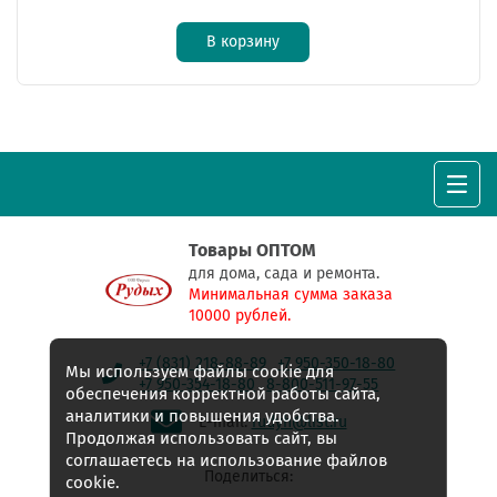
В корзину
Товары ОПТОМ
для дома, сада и ремонта.
Минимальная сумма заказа
10000 рублей.
+7 (831) 218-88-89
+7 950-350-18-80
Мы используем файлы cookie для
+7 950-354-18-80
8-800-511-97-55
обеспечения корректной работы сайта,
аналитики и повышения удобства.
E-mail:
rudyh@list.ru
Продолжая использовать сайт, вы
соглашаетесь на использование файлов
Поделиться:
cookie.