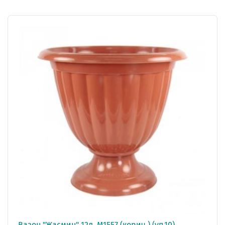
Вазон "Жасмин" 12л. М1557 (корич.) (уп.10)