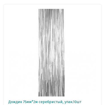
Дождик 75мм*2м серебристый, упак.10шт