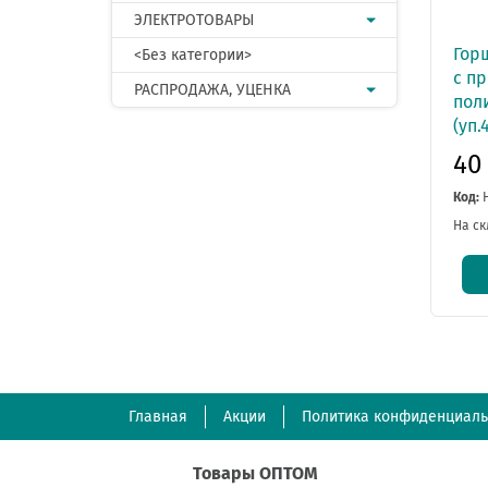
ЭЛЕКТРОТОВАРЫ
Горш
<Без категории>
с п
РАСПРОДАЖА, УЦЕНКА
пол
(уп.
40
Код:
На ск
Главная
Акции
Политика конфиденциаль
Товары ОПТОМ