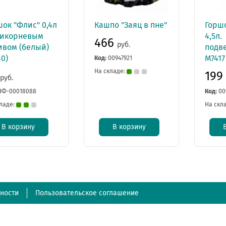
ок "Флис" 0,4л
Кашпо "Заяц в пне"
Горш
рикорневым
4,5л.
466
руб.
ивом (белый)
подв
40)
М7417
Код:
00947921
На складе:
19
руб.
НФ-00018088
Код:
00
ладе:
На скл
В корзину
В корзину
ности
Пользовательское соглашение