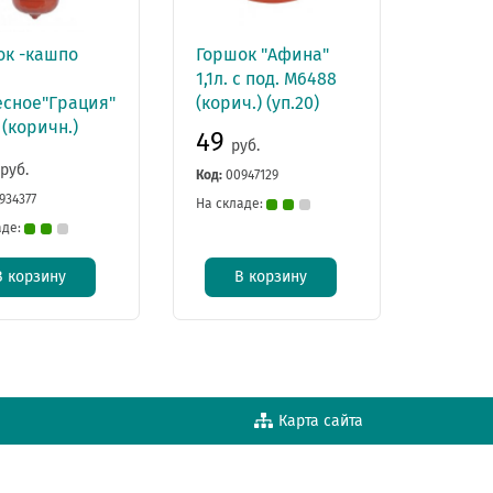
ок -кашпо
Горшок "Афина"
1,1л. с под. М6488
есное"Грация"
(корич.) (уп.20)
 (коричн.)
49
руб.
9
руб.
Код:
00947129
934377
На складе:
аде:
В корзину
В корзину
Карта сайта