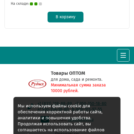
На складе:
В корзину
Товары ОПТОМ
для дома, сада и ремонта.
Минимальная сумма заказа
10000 рублей.
+7 (831) 218-88-89
+7 950-350-18-80
Мы используем файлы cookie для
+7 950-354-18-80
8-800-511-97-55
обеспечения корректной работы сайта,
аналитики и повышения удобства.
E-mail:
rudyh@list.ru
Продолжая использовать сайт, вы
соглашаетесь на использование файлов