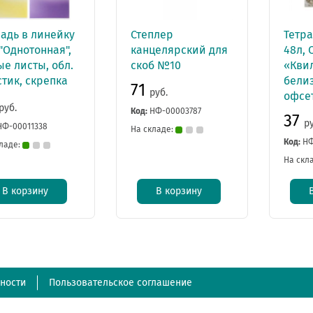
радь в линейку
Степлер
Тетра
"Однотонная",
канцелярский для
48л, 
е листы, обл.
скоб №10
«Кви
тик, скрепка
белиз
71
руб.
офсет
руб.
Код:
НФ-00003787
37
р
НФ-00011338
На складе:
Код:
НФ
ладе:
На скл
В корзину
В корзину
ности
Пользовательское соглашение