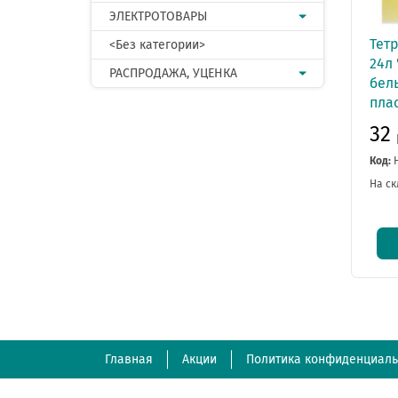
ЭЛЕКТРОТОВАРЫ
Тет
<Без категории>
24л 
РАСПРОДАЖА, УЦЕНКА
белы
плас
32
Код:
На ск
Главная
Акции
Политика конфиденциаль