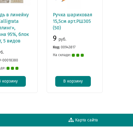
дь в линейку
Ручка шариковая
Calligrata
15,5см арт.РШ305
ллинг»,
(50)
на 95%, блок
9
руб.
, 5 видов
Код:
00943817
уб.
На складе:
-00018380
аде:
В корзину
В корзину
Карта сайта