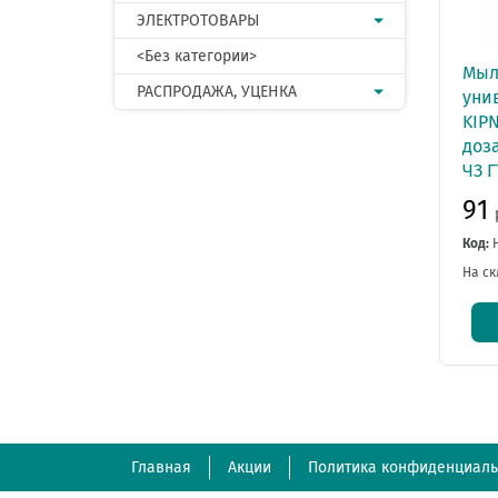
ЭЛЕКТРОТОВАРЫ
<Без категории>
Мыл
РАСПРОДАЖА, УЦЕНКА
уни
KIPN
доза
ЧЗ 
91
Код:
На ск
Главная
Акции
Политика конфиденциаль