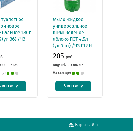
 туалетное
Мыло жидкое
ериновое
универсальное
инальное 180г
KIPNI Зеленое
(уп.36) /ЧЗ
яблоко ПЭТ 4,5л
(уп.6шт) /ЧЗ ГТИН
205
б.
руб.
-00005289
Код:
НФ-00006927
аде:
На складе:
В корзину
В корзину
Карта сайта