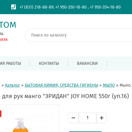
,
,
+7 (831) 218-88-89
+7 950-350-18-80
+7 950-354-18-80
ПТОМ
та.
каза
ИЯ РАБОТЫ
КОНТАКТЫ
ВАКАНСИИ
я
»
Каталог
»
БЫТОВАЯ ХИМИЯ, СРЕДСТВА ГИГИЕНЫ
»
МЫЛО
»
Мыло д
для рук манго "ЭРИДАН" JOY HOME 550г (уп.16)