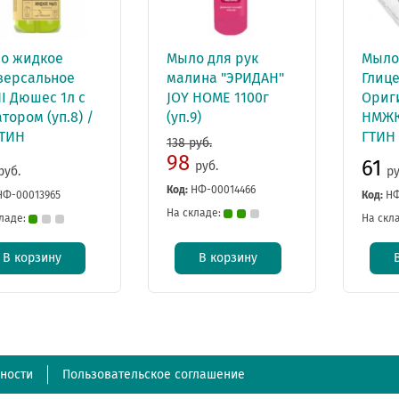
о жидкое
Мыло для рук
Мыло
версальное
малина "ЭРИДАН"
Глиц
I Дюшес 1л с
JOY HOME 1100г
Ориг
тором (уп.8) /
(уп.9)
НМЖК 
ГТИН
ГТИН
138 руб.
98
61
руб.
руб.
ру
Код:
НФ-00014466
НФ-00013965
Код:
НФ
На складе:
ладе:
На скл
В корзину
В корзину
ности
Пользовательское соглашение