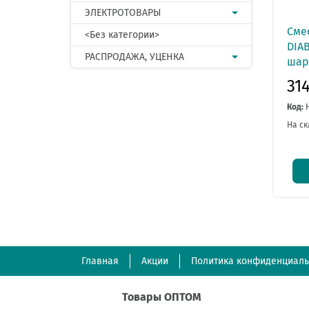
ЭЛЕКТРОТОВАРЫ
Сме
<Без категории>
DIAB
РАСПРОДАЖА, УЦЕНКА
шар.
31
Код:
На ск
Главная
Акции
Политика конфиденциаль
Товары ОПТОМ