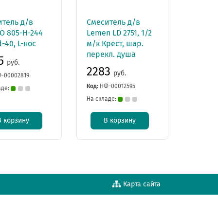
итель д/в
Смеситель д/в
O 805-Н-244
Lemen LD 2751, 1/2
-40, L-нос
м/к Крест, шар.
перекл. душа
95
руб.
2283
руб.
-00002819
Код:
НФ-00012595
аде:
На складе:
В корзину
В корзину
Карта сайта