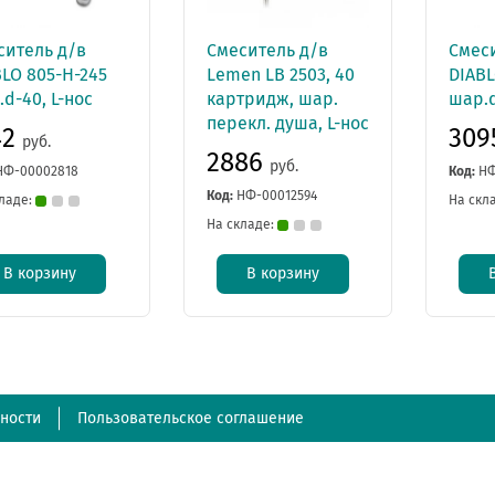
ситель д/в
Смеситель д/в
Смес
LO 805-Н-245
Lemen LB 2503, 40
DIABL
d-40, L-нос
картридж, шар.
шар.d
перекл. душа, L-нос
42
30
руб.
2886
руб.
НФ-00002818
Код:
НФ
Код:
НФ-00012594
ладе:
На скл
На складе:
В корзину
В корзину
ности
Пользовательское соглашение