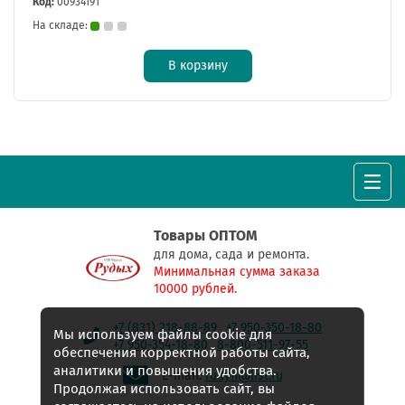
Код:
00934191
На складе:
В корзину
Товары ОПТОМ
для дома, сада и ремонта.
Минимальная сумма заказа
10000 рублей.
+7 (831) 218-88-89
+7 950-350-18-80
Мы используем файлы cookie для
+7 950-354-18-80
8-800-511-97-55
обеспечения корректной работы сайта,
аналитики и повышения удобства.
E-mail:
rudyh@list.ru
Продолжая использовать сайт, вы