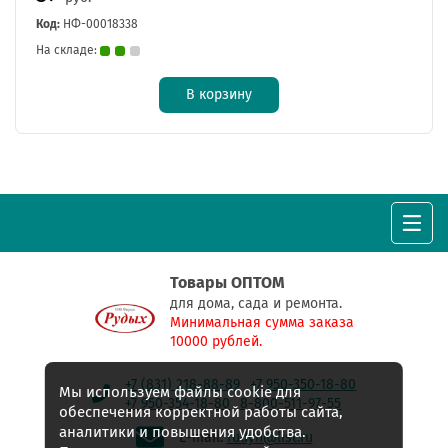
Код:
НФ-00018338
На складе:
В корзину
Товары ОПТОМ
для дома, сада и ремонта.
Минимальная сумма заказа
10000 рублей.
+7 (831) 218-88-89
+7 950-350-18-80
Мы используем файлы cookie для
+7 950-354-18-80
8-800-511-97-55
обеспечения корректной работы сайта,
аналитики и повышения удобства.
E-mail:
rudyh@list.ru