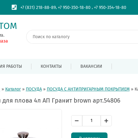
,
,
+7 (831) 218-88-89
+7 950-350-18-80
+7 950-354-18-80
ПТОМ
та.
каза
ИЯ РАБОТЫ
КОНТАКТЫ
ВАКАНСИИ
я
»
Каталог
»
ПОСУДА
»
ПОСУДА С АНТИПРИГАРНЫМ ПОКРЫТИЕМ
»
К
 для плова 4л АП Гранит brown арт.54806