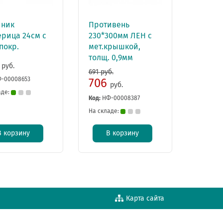
йник
Противень
ерица 24см с
230*300мм ЛЕН с
покр.
мет.крышкой,
толщ. 0,9мм
4
руб.
691 руб.
-00008653
706
руб.
аде:
Код:
НФ-00008387
На складе:
В корзину
В корзину
Карта сайта