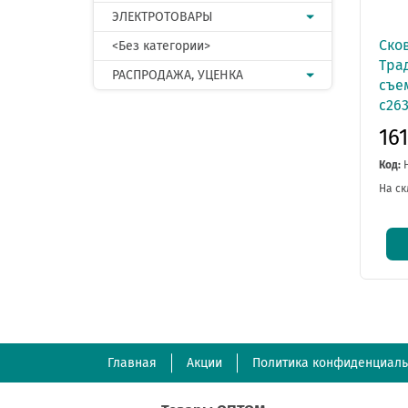
ЭЛЕКТРОТОВАРЫ
Ско
<Без категории>
Тра
РАСПРОДАЖА, УЦЕНКА
съе
с26
16
Код:
На ск
Главная
Акции
Политика конфиденциаль