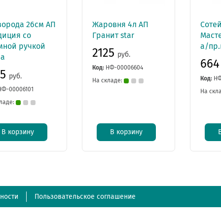
ворода 26см АП
Жаровня 4л АП
Соте
диция со
Гранит star
Маст
мной ручкой
а/пр.
2125
руб.
3а
66
Код:
НФ-00006604
15
руб.
Код:
НФ
На складе:
НФ-00006101
На скл
ладе:
В корзину
В корзину
ности
Пользовательское соглашение