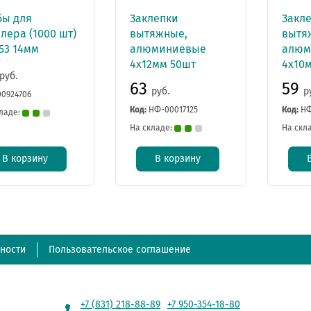
бы для
Заклепки
Закл
лера (1000 шт)
вытяжные,
вытя
53 14мм
алюминиевые
алюм
4х12мм 50шт
4х10
руб.
63
59
руб.
р
00924706
Код:
НФ-00017125
Код:
НФ
ладе:
На складе:
На скл
В корзину
В корзину
ности
Пользовательское соглашение
+7 (831) 218-88-89
+7 950-354-18-80