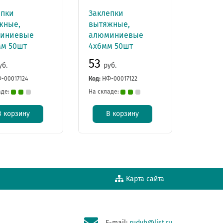
епки
Заклепки
жные,
вытяжные,
иниевые
алюминиевые
мм 50шт
4х6мм 50шт
53
уб.
руб.
-00017124
Код:
НФ-00017122
аде:
На складе:
В корзину
В корзину
Карта сайта
E-mail:
rudyh@list.ru