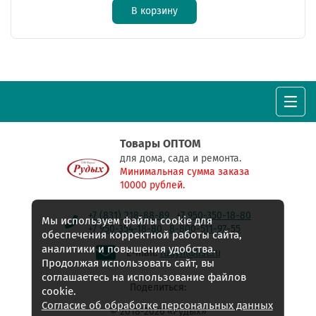
В корзину
Товары ОПТОМ
для дома, сада и ремонта.
Минимальная сумма заказа
10000 рублей.
+7 (831) 218-88-89
+7 950-350-18-80
Мы используем файлы cookie для
+7 950-354-18-80
8-800-511-97-55
обеспечения корректной работы сайта,
аналитики и повышения удобства.
E-mail:
rudyh@list.ru
Продолжая использовать сайт, вы
соглашаетесь на использование файлов
Поделиться:
cookie.
Согласие об обработке персональных данных
© 2018-2026 «Рудых»