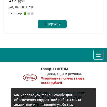
руб.
Код:
НФ-00018268
На складе:
В корзину
Товары ОПТОМ
для дома, сада и ремонта.
Минимальная сумма заказа
10000 рублей.
+7 (831) 218-88-89
+7 950-350-18-80
Мы используем файлы cookie для
+7 950-354-18-80
8-800-511-97-55
обеспечения корректной работы сайта,
аналитики и повышения удобства.
E-mail:
rudyh@list.ru