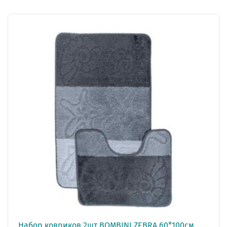
Набор ковриков 2шт BOMBINI ZEBRA 60*100см