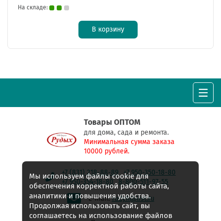
На складе:
В корзину
Товары ОПТОМ
для дома, сада и ремонта.
Минимальная сумма заказа
10000 рублей.
+7 (831) 218-88-89
+7 950-350-18-80
Мы используем файлы cookie для
+7 950-354-18-80
8-800-511-97-55
обеспечения корректной работы сайта,
аналитики и повышения удобства.
E-mail:
rudyh@list.ru
Продолжая использовать сайт, вы
соглашаетесь на использование файлов