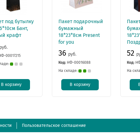
ет под бутылку
Пакет подарочный
Паке
6*10см Бант,
бумажный
бума
ый крафт
18*23*8см Present
18*23
for you
Позд
руб.
36
52
руб.
р
НФ-00017215
Код:
НФ-00016088
Код:
НФ
ладе:
На складе:
На скл
В корзину
В корзину
ности
Пользовательское соглашение