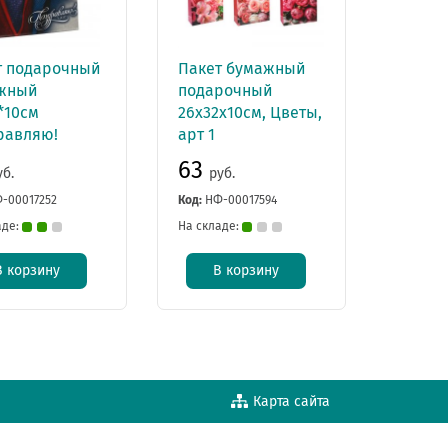
т подарочный
Пакет бумажный
жный
подарочный
*10см
26x32x10см, Цветы,
равляю!
арт 1
63
уб.
руб.
-00017252
Код:
НФ-00017594
аде:
На складе:
В корзину
В корзину
Карта сайта