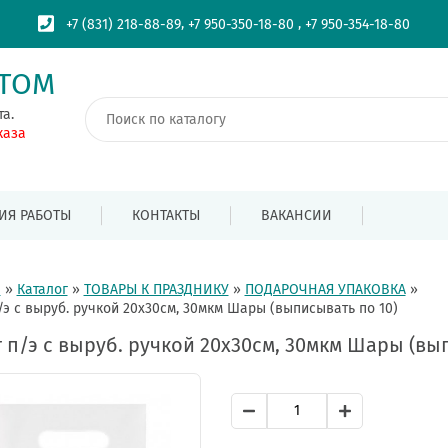
,
,
+7 (831) 218-88-89
+7 950-350-18-80
+7 950-354-18-80
ПТОМ
та.
каза
ИЯ РАБОТЫ
КОНТАКТЫ
ВАКАНСИИ
я
»
Каталог
»
ТОВАРЫ К ПРАЗДНИКУ
»
ПОДАРОЧНАЯ УПАКОВКА
»
/э с выруб. ручкой 20х30см, 30мкм Шары (выписывать по 10)
 п/э с выруб. ручкой 20х30см, 30мкм Шары (вы