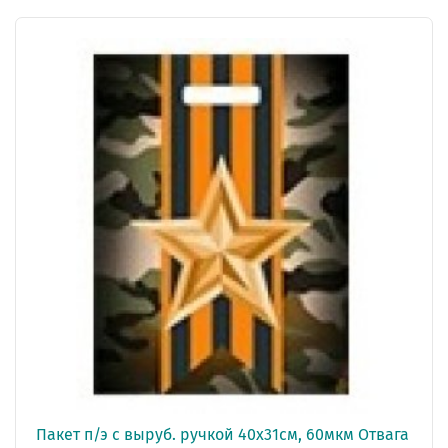
Пакет п/э с выруб. ручкой 40х31см, 60мкм Отвага