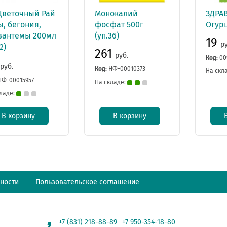
 Цветочный Рай
Монокалий
ЗДРА
, бегония,
фосфат 500г
Огурц
зантемы 200мл
(уп.36)
19
р
2)
261
руб.
Код:
00
руб.
Код:
НФ-00010373
На скл
НФ-00015957
На складе:
ладе:
В корзину
В корзину
ности
Пользовательское соглашение
+7 (831) 218-88-89
+7 950-354-18-80