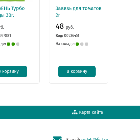
ВЕНЬ Турбо
Завязь для томатов
ы 30г.
2г
48
уб.
руб.
927881
Код:
00936451
аде:
На складе:
В корзину
В корзину
Карта сайта
E-mail:
rudyh@list.ru