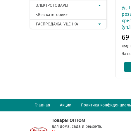
ЭЛЕКТРОТОВАРЫ
Уд.
розы
<Без категории>
хри
РАСПРОДАЖА, УЦЕНКА
(уп.1
69
Код:
На ск
Главная
Акции
Политика конфиденциаль
Товары ОПТОМ
для дома, сада и ремонта.