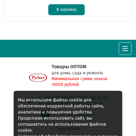
В корзину
Товары ОПТОМ
для дома, сада и ремонта.
Минимальная сумма заказа
10000 рублей.
+7 (831) 218-88-89
+7 950-350-18-80
Мы используем файлы cookie для
+7 950-354-18-80
8-800-511-97-55
обеспечения корректной работы сайта,
аналитики и повышения удобства.
E-mail:
rudyh@list.ru
Продолжая использовать сайт, вы
соглашаетесь на использование файлов
Поделиться:
cookie.