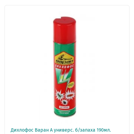
Дихлофос Варан А универс. б/запаха 190мл.