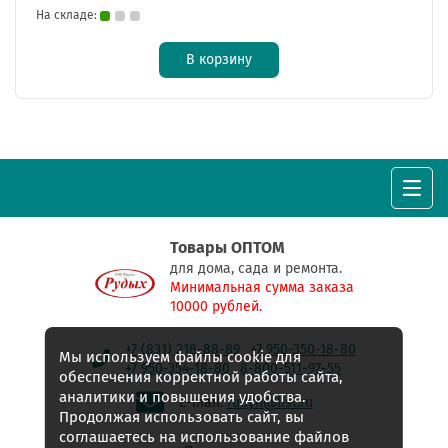
На складе:
В корзину
Товары ОПТОМ
для дома, сада и ремонта.
Минимальная сумма заказа
10000 рублей.
+7 (831) 218-88-89
+7 950-350-18-80
Мы используем файлы cookie для
+7 950-354-18-80
8-800-511-97-55
обеспечения корректной работы сайта,
аналитики и повышения удобства.
E-mail:
rudyh@list.ru
Продолжая использовать сайт, вы
соглашаетесь на использование файлов