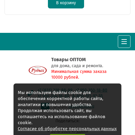
В корзину
Товары ОПТОМ
для дома, сада и ремонта.
Минимальная сумма заказа
10000 рублей.
+7 (831) 218-88-89
+7 950-350-18-80
Мы используем файлы cookie для
+7 950-354-18-80
8-800-511-97-55
обеспечения корректной работы сайта,
аналитики и повышения удобства.
E-mail:
rudyh@list.ru
Продолжая использовать сайт, вы
соглашаетесь на использование файлов
Поделиться:
cookie.
Согласие об обработке персональных данных
© 2018-2026 «Рудых»