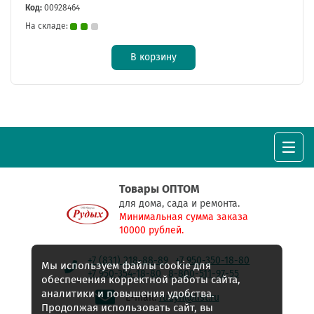
Код:
00928464
На складе:
В корзину
Товары ОПТОМ
для дома, сада и ремонта.
Минимальная сумма заказа
10000 рублей.
+7 (831) 218-88-89
+7 950-350-18-80
Мы используем файлы cookie для
+7 950-354-18-80
8-800-511-97-55
обеспечения корректной работы сайта,
аналитики и повышения удобства.
E-mail:
rudyh@list.ru
Продолжая использовать сайт, вы