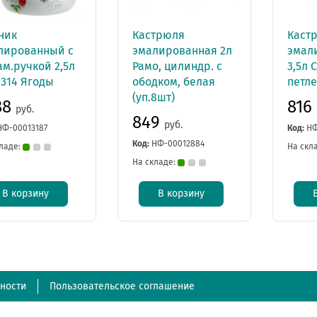
ник
Кастрюля
Каст
лированный с
эмалированная 2л
эмал
м.ручкой 2,5л
Рамо, цилиндр. с
3,5л 
1314 Ягоды
ободком, белая
петл
(уп.8шт)
88
816
руб.
849
руб.
НФ-00013187
Код:
НФ
Код:
НФ-00012884
ладе:
На скл
На складе:
В корзину
В корзину
ности
Пользовательское соглашение