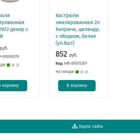
рюля
Кастрюля
ированная
эмалированная 2л
С1612 декор с
Каприче, цилиндр.
ей
с ободком, белая
(уп.8шт)
руб.
852
руб.
-00008379
Код:
НФ-00015307
аде:
На складе:
В корзину
В корзину
Карта сайта