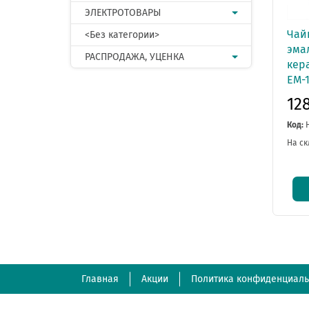
ЭЛЕКТРОТОВАРЫ
Чай
<Без категории>
эма
РАСПРОДАЖА, УЦЕНКА
кера
EM-
12
Код:
На ск
Главная
Акции
Политика конфиденциаль