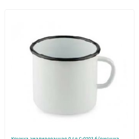
Кружка эмалированная 0,4л С-0103 б/рисунка