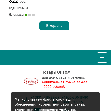
822
руб.
Код:
00926931
На складе:
В корзину
Товары ОПТОМ
для дома, сада и ремонта.
Минимальная сумма заказа
10000 рублей.
+7 (831) 218-88-89
+7 950-350-18-80
Мы используем файлы cookie для
+7 950-354-18-80
8-800-511-97-55
обеспечения корректной работы сайта,
аналитики и повышения удобства.
E-mail:
rudyh@list.ru