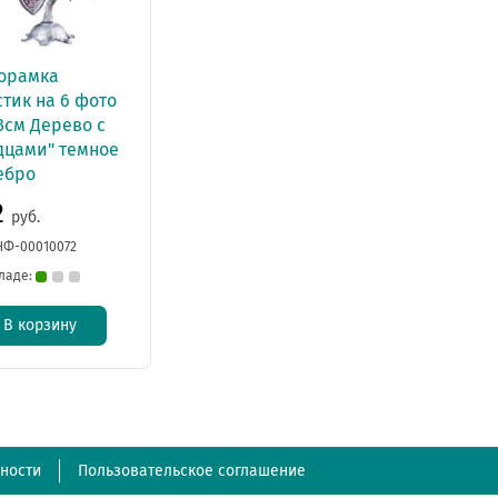
орамка
тик на 6 фото
3см Дерево с
дцами" темное
ебро
2
руб.
НФ-00010072
ладе:
В корзину
ности
Пользовательское соглашение