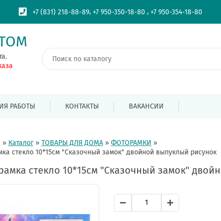
,
,
+7 (831) 218-88-89
+7 950-350-18-80
+7 950-354-18-80
ПТОМ
та.
каза
ИЯ РАБОТЫ
КОНТАКТЫ
ВАКАНСИИ
я
»
Каталог
»
ТОВАРЫ ДЛЯ ДОМА
»
ФОТОРАМКИ
»
ка стекло 10*15см "Сказочный замок" двойной выпуклый рисунок
амка стекло 10*15см "Сказочный замок" двой