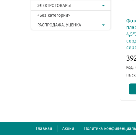
ЭЛЕКТРОТОВАРЫ
<Без категории>
Фот
РАСПРОДАЖА, УЦЕНКА
плас
4,5*
сер
сер
39
Код:
На ск
Главная
Акции
Политика конфиденциаль