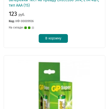
тип AAА (15)
123
руб.
Код:
НФ-00009936
На складе:
В корзину