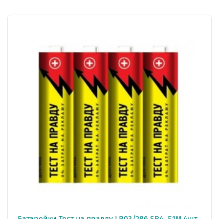
Батарейки Тест на правду LR03/286 SR4, E1M 4шт,