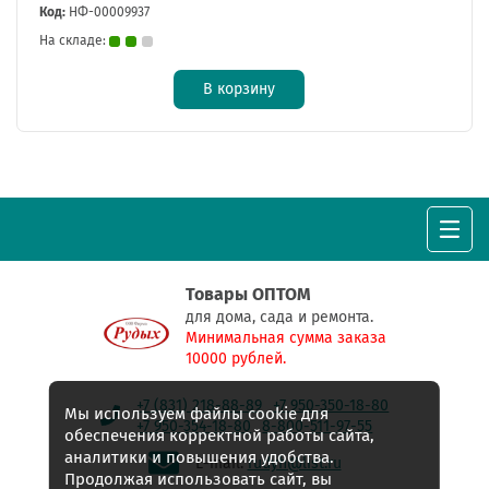
Код:
НФ-00009937
На складе:
В корзину
Товары ОПТОМ
для дома, сада и ремонта.
Минимальная сумма заказа
10000 рублей.
+7 (831) 218-88-89
+7 950-350-18-80
Мы используем файлы cookie для
+7 950-354-18-80
8-800-511-97-55
обеспечения корректной работы сайта,
аналитики и повышения удобства.
E-mail:
rudyh@list.ru
Продолжая использовать сайт, вы