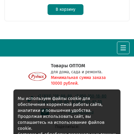
В корзину
Товары ОПТОМ
для дома, сада и ремонта.
Минимальная сумма заказа
10000 рублей.
+7 (831) 218-88-89
+7 950-350-18-80
Мы используем файлы cookie для
+7 950-354-18-80
8-800-511-97-55
обеспечения корректной работы сайта,
аналитики и повышения удобства.
E-mail:
rudyh@list.ru
Продолжая использовать сайт, вы
соглашаетесь на использование файлов
Поделиться:
cookie.