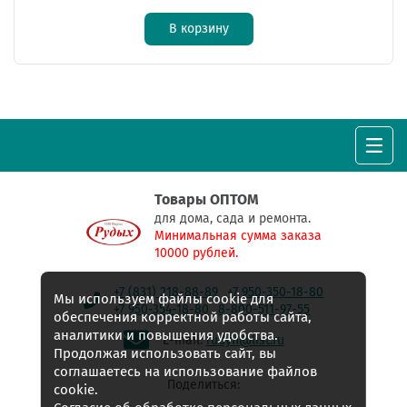
В корзину
Товары ОПТОМ
для дома, сада и ремонта.
Минимальная сумма заказа
10000 рублей.
+7 (831) 218-88-89
+7 950-350-18-80
Мы используем файлы cookie для
+7 950-354-18-80
8-800-511-97-55
обеспечения корректной работы сайта,
аналитики и повышения удобства.
E-mail:
rudyh@list.ru
Продолжая использовать сайт, вы
соглашаетесь на использование файлов
Поделиться:
cookie.