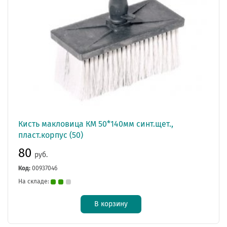
Кисть макловица КМ 50*140мм синт.щет.,
пласт.корпус (50)
80
руб.
Код:
00937046
На складе:
В корзину