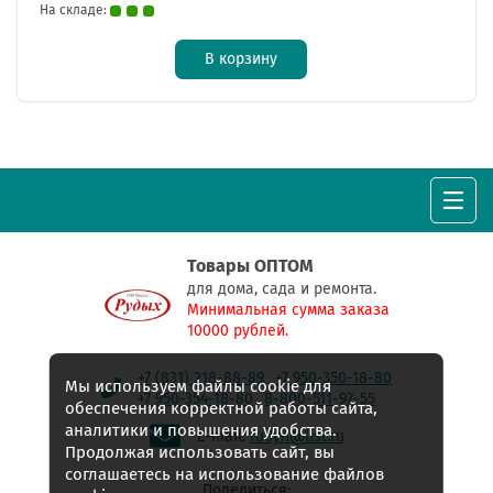
На складе:
В корзину
Товары ОПТОМ
для дома, сада и ремонта.
Минимальная сумма заказа
10000 рублей.
+7 (831) 218-88-89
+7 950-350-18-80
Мы используем файлы cookie для
+7 950-354-18-80
8-800-511-97-55
обеспечения корректной работы сайта,
аналитики и повышения удобства.
E-mail:
rudyh@list.ru
Продолжая использовать сайт, вы
соглашаетесь на использование файлов
Поделиться: