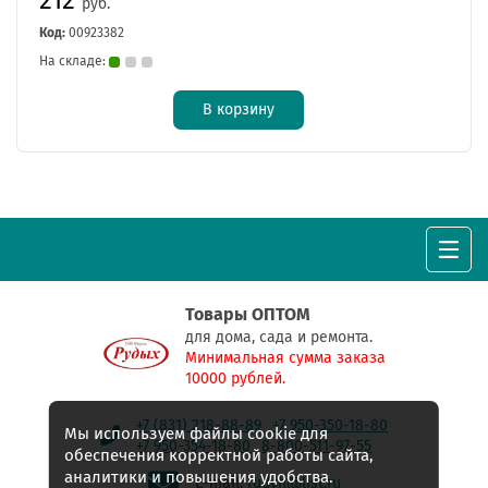
руб.
Код:
00923382
На складе:
В корзину
Товары ОПТОМ
для дома, сада и ремонта.
Минимальная сумма заказа
10000 рублей.
+7 (831) 218-88-89
+7 950-350-18-80
Мы используем файлы cookie для
+7 950-354-18-80
8-800-511-97-55
обеспечения корректной работы сайта,
аналитики и повышения удобства.
E-mail:
rudyh@list.ru