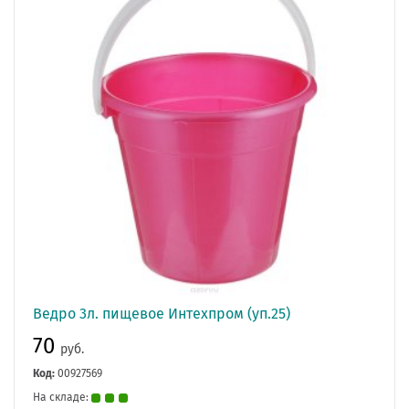
Ведро 3л. пищевое Интехпром (уп.25)
70
руб.
Код:
00927569
На складе: