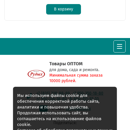
В корзину
Товары ОПТОМ
для дома, сада и ремонта.
Минимальная сумма заказа
10000 рублей.
+7 (831) 218-88-89
+7 950-350-18-80
Мы используем файлы cookie для
+7 950-354-18-80
8-800-511-97-55
обеспечения корректной работы сайта,
аналитики и повышения удобства.
E-mail:
rudyh@list.ru
Продолжая использовать сайт, вы
соглашаетесь на использование файлов
Поделиться:
cookie.