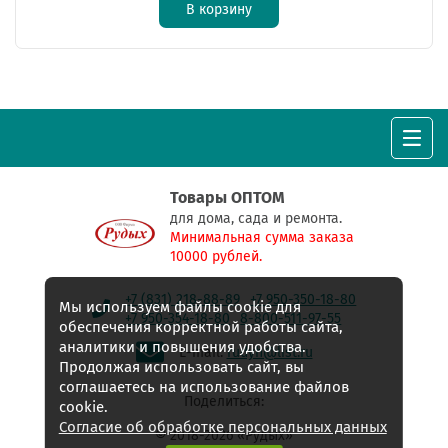
В корзину
Товары ОПТОМ
для дома, сада и ремонта.
Минимальная сумма заказа
10000 рублей.
+7 (831) 218-88-89
+7 950-350-18-80
Мы используем файлы cookie для
+7 950-354-18-80
8-800-511-97-55
обеспечения корректной работы сайта,
аналитики и повышения удобства.
E-mail:
rudyh@list.ru
Продолжая использовать сайт, вы
соглашаетесь на использование файлов
Поделиться:
cookie.
Согласие об обработке персональных данных
© 2018-2026 «Рудых»