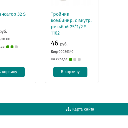
нсатор 32 S
Тройник
комбинир. с внутр.
резьбой 25*1/2 S
руб.
1102
928301
46
руб.
аде:
Код:
00036340
На складе:
В корзину
В корзину
Карта сайта