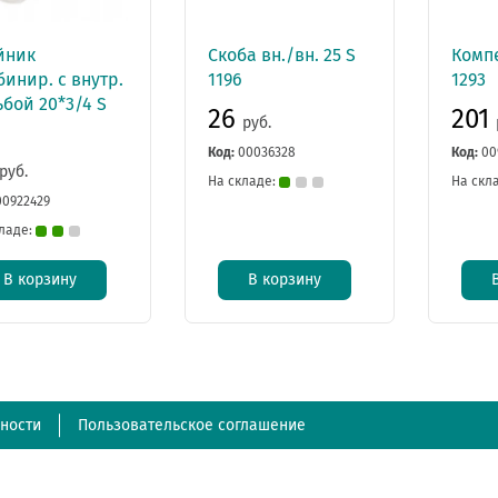
йник
Скоба вн./вн. 25 S
Компе
инир. с внутр.
1196
1293
бой 20*3/4 S
26
201
руб.
Код:
00036328
Код:
00
руб.
На складе:
На скл
00922429
ладе:
В корзину
В корзину
ности
Пользовательское соглашение