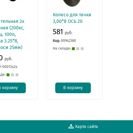
а
Колесо для тачки
тельная 2х
3,00*8 ОСЬ 20
ная (200кг,
581
руб.
ц. 100л,
а 3.25*8,
Код:
00942360
.оси 25мм)
На складе:
00
руб.
-00013424
аде:
В корзину
В корзину
Карта сайта