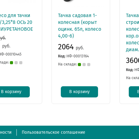
со для тачки
Тачка садовая 1-
Тачк
/3,25*8 ОСЬ 20
колесная (корыт
строи
ИУРЕТАНОВОЕ
оцинк. 65л, колесо
колес
4,00-6)
кор.о
уб.
колес
7
2064
руб.
руб.
диам
НФ-00010445
Код:
НФ-00013164
36
ладе:
На складе:
Код:
НФ
На скл
В корзину
В корзину
ности
Пользовательское соглашение