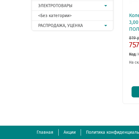
ЭЛЕКТРОТОВАРЫ
Коле
<Без категории>
3,00
РАСПРОДАЖА, УЦЕНКА
ПОЛ
819 р
75
Код:
На ск
Главная
Акции
Политика конфиденциаль