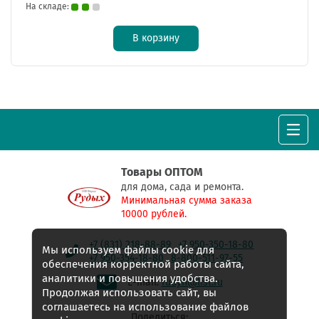
На складе:
В корзину
Товары ОПТОМ
для дома, сада и ремонта.
Минимальная сумма заказа
10000 рублей.
+7 (831) 218-88-89
+7 950-350-18-80
Мы используем файлы cookie для
+7 950-354-18-80
8-800-511-97-55
обеспечения корректной работы сайта,
аналитики и повышения удобства.
E-mail:
rudyh@list.ru
Продолжая использовать сайт, вы
соглашаетесь на использование файлов
Поделиться: