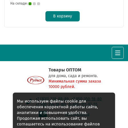
На складе:
В корзину
Товары ОПТОМ
для дома, сада и ремонта.
Минимальная сумма заказа
10000 рублей.
+7 (831) 218-88-89
+7 950-350-18-80
Мы используем файлы cookie для
+7 950-354-18-80
8-800-511-97-55
обеспечения корректной работы сайта,
аналитики и повышения удобства.
E-mail:
rudyh@list.ru
Продолжая использовать сайт, вы
соглашаетесь на использование файлов