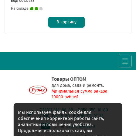
Код:
00927983
На складе:
В корзину
Товары ОПТОМ
для дома, сада и ремонта.
Минимальная сумма заказа
10000 рублей.
+7 (831) 218-88-89
+7 950-350-18-80
Мы используем файлы cookie для
+7 950-354-18-80
8-800-511-97-55
обеспечения корректной работы сайта,
аналитики и повышения удобства.
E-mail:
rudyh@list.ru
Продолжая использовать сайт, вы