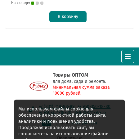
На складе:
В корзину
Товары ОПТОМ
для дома, сада и ремонта.
Минимальная сумма заказа
10000 рублей.
+7 (831) 218-88-89
+7 950-350-18-80
Мы используем файлы cookie для
+7 950-354-18-80
8-800-511-97-55
обеспечения корректной работы сайта,
аналитики и повышения удобства.
E-mail:
rudyh@list.ru
Продолжая использовать сайт, вы
соглашаетесь на использование файлов
Поделиться: