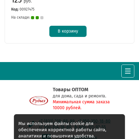
руб.
Код:
00927475
На складе:
В корзину
Товары ОПТОМ
для дома, сада и ремонта.
Минимальная сумма заказа
10000 рублей.
+7 (831) 218-88-89
+7 950-350-18-80
Мы используем файлы cookie для
+7 950-354-18-80
8-800-511-97-55
обеспечения корректной работы сайта,
аналитики и повышения удобства.
E-mail:
rudyh@list.ru