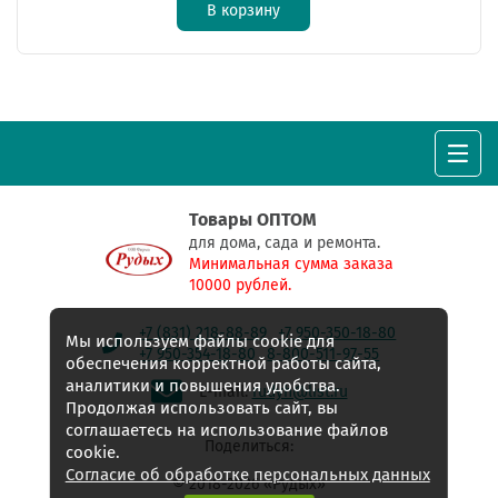
В корзину
Товары ОПТОМ
для дома, сада и ремонта.
Минимальная сумма заказа
10000 рублей.
+7 (831) 218-88-89
+7 950-350-18-80
Мы используем файлы cookie для
+7 950-354-18-80
8-800-511-97-55
обеспечения корректной работы сайта,
аналитики и повышения удобства.
E-mail:
rudyh@list.ru
Продолжая использовать сайт, вы
соглашаетесь на использование файлов
Поделиться:
cookie.
Согласие об обработке персональных данных
© 2018-2026 «Рудых»