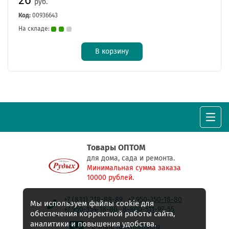
руб.
Код:
00936643
На складе:
В корзину
Товары ОПТОМ
для дома, сада и ремонта.
Минимальная сумма заказа
10000 рублей.
+7 (831) 218-88-89
+7 950-350-18-80
Мы используем файлы cookie для
+7 950-354-18-80
8-800-511-97-55
обеспечения корректной работы сайта,
аналитики и повышения удобства.
E-mail:
rudyh@list.ru