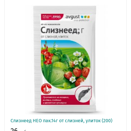
Слизнеед НЕО пак.14г от слизней, улиток (200)
26