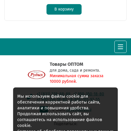
В корзину
Товары ОПТОМ
для дома, сада и ремонта.
Минимальная сумма заказа
10000 рублей.
+7 (831) 218-88-89
+7 950-350-18-80
Мы используем файлы cookie для
+7 950-354-18-80
8-800-511-97-55
обеспечения корректной работы сайта,
аналитики и повышения удобства.
E-mail:
rudyh@list.ru
Продолжая использовать сайт, вы
соглашаетесь на использование файлов
Поделиться:
cookie.