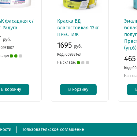
АК фасадная с/
Краска ВД
Эмаль
г Радуга
влагостойкая 13кг
бела
ПРЕСТИЖ
полуг
7
руб.
Прес
1695
руб.
(уп.6)
00931007
Код:
00938143
ладе:
46
На складе:
Код:
00
На скл
В корзину
В корзину
ности
Пользовательское соглашение