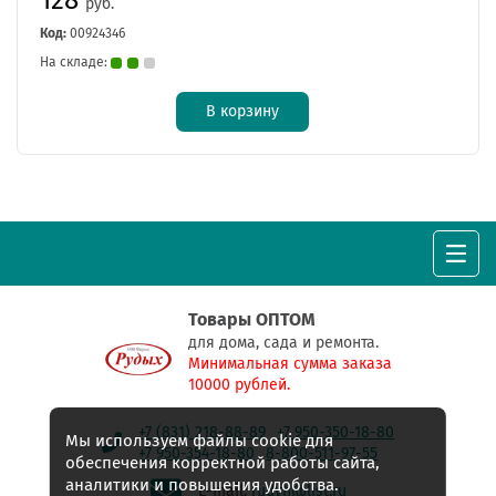
руб.
Код:
00924346
На складе:
В корзину
Товары ОПТОМ
для дома, сада и ремонта.
Минимальная сумма заказа
10000 рублей.
+7 (831) 218-88-89
+7 950-350-18-80
Мы используем файлы cookie для
+7 950-354-18-80
8-800-511-97-55
обеспечения корректной работы сайта,
аналитики и повышения удобства.
E-mail:
rudyh@list.ru